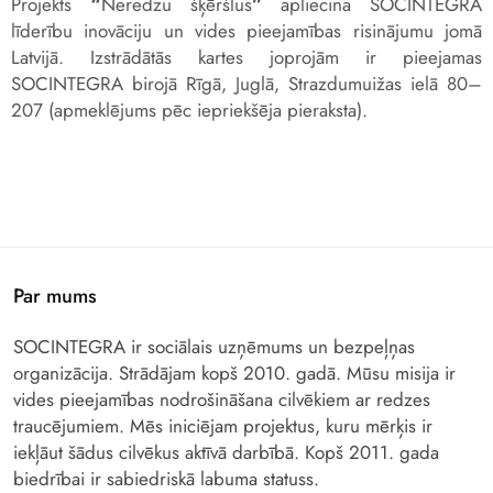
Projekts
“
Neredzu šķēršlus
”
apliecina SOCINTEGRA
līderību inovāciju un vides pieejamības risinājumu jomā
Latvijā. Izstrādātās kartes joprojām ir pieejamas
SOCINTEGRA birojā Rīgā, Juglā, Strazdumuižas ielā 80–
207 (apmeklējums pēc iepriekšēja pieraksta).
Par mums
SOCINTEGRA ir sociālais uzņēmums un bezpeļņas
organizācija. Strādājam kopš 2010. gadā. Mūsu misija ir
vides pieejamības nodrošināšana cilvēkiem ar redzes
traucējumiem. Mēs iniciējam projektus, kuru mērķis ir
iekļāut šādus cilvēkus aktīvā darbībā. Kopš 2011. gada
biedrībai ir sabiedriskā labuma statuss.