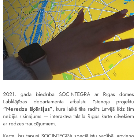
2021. gadā biedrība SOCINTEGRA ar Rīgas domes
Labklājības departamenta atbalstu īstenoja projektu
“Neredzu šķēršļus”
, kura laikā tika radīts Latvijā līdz šim
nebijis risinājums — interaktīvā taktilā Rīgas karte cilvēkiem
ar redzes traucējumiem.
Karte, kas tapusi SOCINTEGRA speciālistu vadībā, apvieno