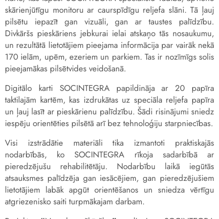
skārienjūtīgu monitoru ar caurspīdīgu reljefa slāni. Tā ļauj
pilsētu iepazīt gan vizuāli, gan ar taustes palīdzību.
Divkāršs pieskāriens jebkurai ielai atskaņo tās nosaukumu,
un rezultātā lietotājiem pieejama informācija par vairāk nekā
170 ielām, upēm, ezeriem un parkiem. Tas ir nozīmīgs solis
pieejamākas pilsētvides veidošanā.
Digitālo karti SOCINTEGRA papildināja ar 20 papīra
taktilajām kartēm, kas izdrukātas uz speciāla reljefa papīra
un ļauj lasīt ar pieskārienu palīdzību. Šādi risinājumi sniedz
iespēju orientēties pilsētā arī bez tehnoloģiju starpniecības.
Visi izstrādātie materiāli tika izmantoti praktiskajās
nodarbībās, ko SOCINTEGRA rīkoja sadarbībā ar
pieredzējušu rehabilitētāju. Nodarbību laikā iegūtās
atsauksmes palīdzēja gan iesācējiem, gan pieredzējušiem
lietotājiem labāk apgūt orientēšanos un sniedza vērtīgu
atgriezenisko saiti turpmākajam darbam.