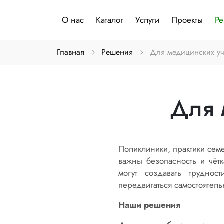
О нас
Каталог
Услуги
Проекты
Р
Главная
Решения
Для медицинских у
Для 
Поликлиники, практики сем
важны безопасность и чёт
могут создавать труднос
передвигаться самостоятел
Наши решения