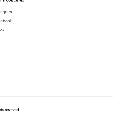
 в соцсетях
stagram
cebook
tok
ts reserved