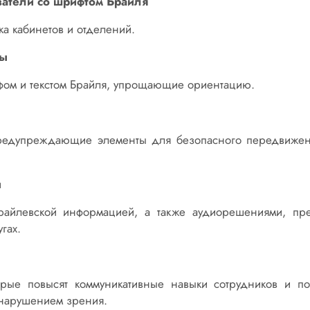
затели со шрифтом Брайля
ка кабинетов и отделений.
ны
ом и текстом Брайля, упрощающие ориентацию.
едупреждающие элементы для безопасного передвиже
ы
айлевской информацией, а также аудиорешениями, пр
гах.
торые повысят коммуникативные навыки сотрудников и п
 нарушением зрения.