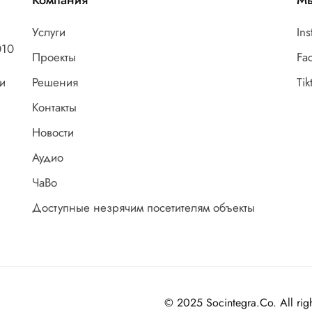
Компания
Мы
Услуги
In
010
Проекты
Fa
и
Решения
Tik
Контакты
Новости
Аудио
ЧаВо
Доступные незрячим посетителям объекты
© 2025 Socintegra.Co. All righ