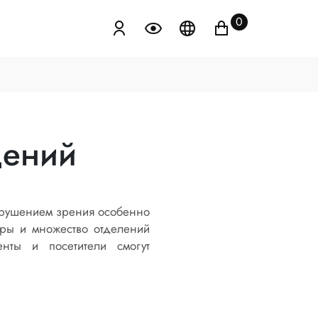
0
дений
нарушением зрения особенно
оры и множество отделений
нты и посетители смогут