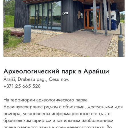
Археологический парк в Арайши
Āraiši, Drabešu pag., Cēsu nov.
+371 25 665 528
На территории археологического парка
Араишузезерпилс рядом с объектами, доступными для
осмотра, установлены информационные стенды с
брайлевским шрифтом и тактильным изображением
плана озерного замка и средневекового замка. Во