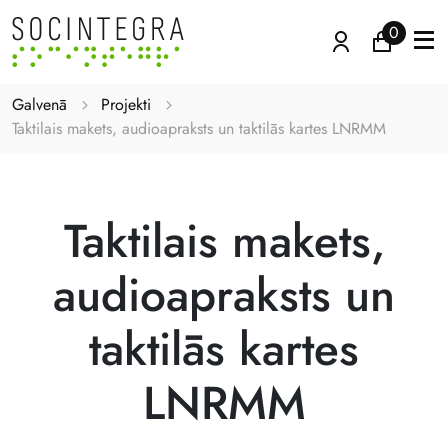
0
Galvenā
Projekti
Taktilais makets, audioapraksts un taktilās kartes LNRMM
Taktilais makets,
audioapraksts un
taktilās kartes
LNRMM