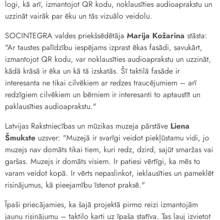
logi, kā arī, izmantojot QR kodu, noklausīties audioaprakstu un
uzzināt vairāk par ēku un tās vizuālo veidolu.
SOCINTEGRA valdes priekšsēdētāja
Marija Kožarina
stāsta:
"
Ar taustes palīdzību iespējams izprast ēkas fasādi, savukārt,
izmantojot QR kodu, var noklausīties audioaprakstu un uzzināt,
kādā krāsā ir ēka un kā tā izskatās. Šī taktilā fasāde ir
interesanta ne tikai cilvēkiem ar redzes traucējumiem – arī
redzīgiem cilvēkiem un bērniem ir interesanti to aptaustīt un
paklausīties audioaprakstu
."
Latvijas Rakstniecības un mūzikas muzeja pārstāve
Liena
Šmukste
uzsver:
"
Muzejā ir svarīgi veidot piekļūstamu vidi, jo
muzejs nav domāts tikai tiem, kuri redz, dzird, sajūt smaržas vai
garšas. Muzejs ir domāts visiem. Ir patiesi vērtīgi, ka mēs to
varam veidot kopā. Ir vērts nepaslinkot, ieklausīties un pameklēt
risinājumus, kā pieejamību īstenot praksē."
Īpaši priecājamies, ka šajā projektā pirmo reizi izmantojām
jaunu risinājumu – taktilo karti uz īpaša statīva. Tas ļauj izvietot