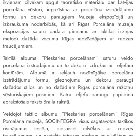
ikvienam cilvēkam apgūt teorētisko materiālu par Latvijas
porcelāna vēsturi, iepazīstina ar porcelāna izstrādājumu
formu un dekoru paraugiem Muzeja ekspozīcijā un
izbraukuma nodarbībās, kā arī Rīgas Porcelāna muzeja
ekspozīcijas saturu padara pieejamu ar taktilās izziņas
metodi dažāda vecuma Rīgas iedzīvotājiem ar redzes
traucējumiem.
Taktilā albuma “Pieskaries porcelānam” saturu veido
porcelāna izstrādājumu un to dekoru izdrukas ar reljefām
kontūrām. Albumā ir iekļauti nozīmīgākie porcelāna
izstrādājumu formu, gleznojumu un dekoru paraugi
dažādos stilos un no dažādiem Rīgas porcelāna ražotņu
vēsturiskajiem posmiem. Katru reljefu paraugu papildina
aprakstošais teksts Braila rakstā.
Veidojot taktilo albumu “Pieskaries porcelānam” Rīgas
Porcelāna muzejā, SOCINTEGRA visus sagatavotos taktikos
risinājumus testēja, piesaistot cilvēkus ar redzes
traucējumiem, un projekta ietvaros darbam ar cilvēkiem ar