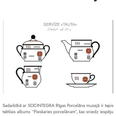
Sadarbībā ar SOCINTEGRA Rīgas Porcelāna muzejā ir tapis
taktilais albums “Pieskaries porcelānam”, kas sniedz iespēju