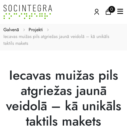
0
Galvenā
Projekti
Iecavas muižas pils atgriežas jaunā veidolā – kā unikāls
taktils makets
Iecavas muižas pils
atgriežas jaunā
veidolā – kā unikāls
taktils makets