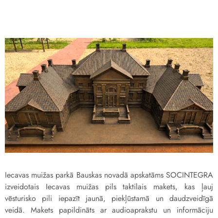
Iecavas muižas parkā Bauskas novadā apskatāms SOCINTEGRA
izveidotais Iecavas muižas pils taktilais makets, kas ļauj
vēsturisko pili iepazīt jaunā, piekļūstamā un daudzveidīgā
veidā. Makets papildināts ar audioaprakstu un informāciju