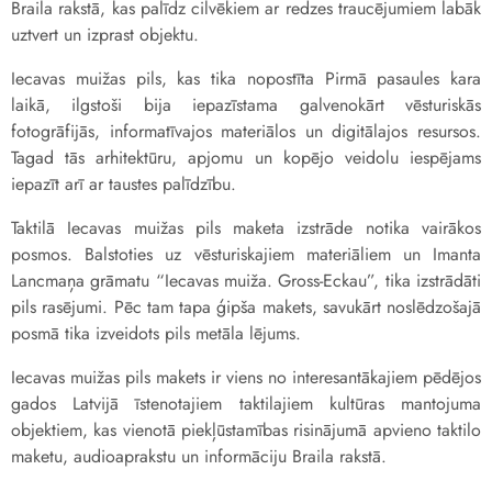
Braila rakstā, kas palīdz cilvēkiem ar redzes traucējumiem labāk
uztvert un izprast objektu.
Iecavas muižas pils, kas tika nopostīta Pirmā pasaules kara
laikā, ilgstoši bija iepazīstama galvenokārt vēsturiskās
fotogrāfijās, informatīvajos materiālos un digitālajos resursos.
Tagad tās arhitektūru, apjomu un kopējo veidolu iespējams
iepazīt arī ar taustes palīdzību.
Taktilā Iecavas muižas pils maketa izstrāde notika vairākos
posmos. Balstoties uz vēsturiskajiem materiāliem un Imanta
Lancmaņa grāmatu “Iecavas muiža. Gross-Eckau”, tika izstrādāti
pils rasējumi. Pēc tam tapa ģipša makets, savukārt noslēdzošajā
posmā tika izveidots pils metāla lējums.
Iecavas muižas pils makets ir viens no interesantākajiem pēdējos
gados Latvijā īstenotajiem taktilajiem kultūras mantojuma
objektiem, kas vienotā piekļūstamības risinājumā apvieno taktilo
maketu, audioaprakstu un informāciju Braila rakstā.