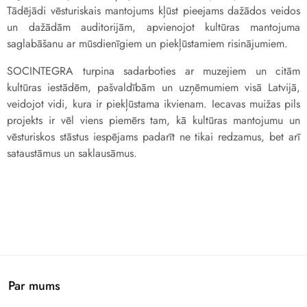
Tādējādi vēsturiskais mantojums kļūst pieejams dažādos veidos
un dažādām auditorijām, apvienojot kultūras mantojuma
saglabāšanu ar mūsdienīgiem un piekļūstamiem risinājumiem.
SOCINTEGRA turpina sadarboties ar muzejiem un citām
kultūras iestādēm, pašvaldībām un uzņēmumiem visā Latvijā,
veidojot vidi, kura ir piekļūstama ikvienam. Iecavas muižas pils
projekts ir vēl viens piemērs tam, kā kultūras mantojumu un
vēsturiskos stāstus iespējams padarīt ne tikai redzamus, bet arī
sataustāmus un saklausāmus.
Par mums