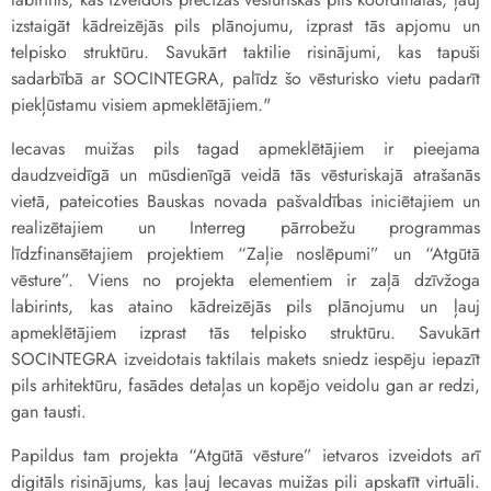
izstaigāt kādreizējās pils plānojumu, izprast tās apjomu un
telpisko struktūru. Savukārt taktilie risinājumi, kas tapuši
sadarbībā ar SOCINTEGRA, palīdz šo vēsturisko vietu padarīt
piekļūstamu visiem apmeklētājiem."
Iecavas muižas pils tagad apmeklētājiem ir pieejama
daudzveidīgā un mūsdienīgā veidā tās vēsturiskajā atrašanās
vietā, pateicoties
Bauskas novada pašvaldības iniciētajiem un
realizētajiem un Interreg pārrobežu programmas
līdzfinansētajiem projektiem “Zaļie noslēpumi” un “Atgūtā
vēsture”. Viens no projekta elementiem ir zaļā dzīvžoga
labirints, kas ataino kādreizējās pils plānojumu un ļauj
apmeklētājiem izprast tās telpisko struktūru. Savukārt
SOCINTEGRA izveidotais taktilais makets sniedz iespēju iepazīt
pils arhitektūru, fasādes detaļas un kopējo veidolu gan ar redzi,
gan tausti.
Papildus tam projekta “Atgūtā vēsture” ietvaros izveidots arī
digitāls risinājums, kas ļauj Iecavas muižas pili apskatīt virtuāli.